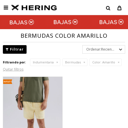

BERMUDAS COLOR AMARILLO
Recientes
Filtrando por:
Indumentaria
Bermudas
Color:
Amarillo
Quitar filtros