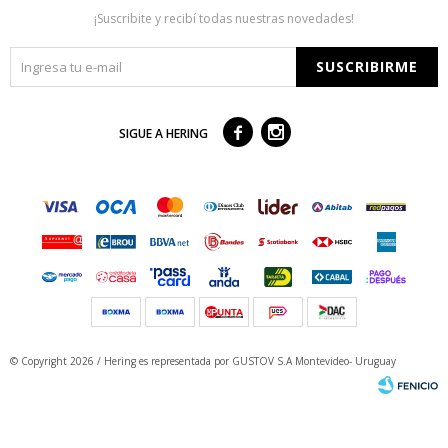
¡Suscribite y recibí todas nuestras novedades!
SUSCRIBIRME



SIGUE A HERING
© Copyright 2026 / Hering
es representada por GUSTOV S.A Montevideo- Uruguay