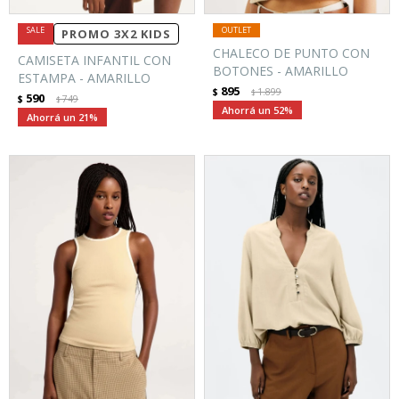
PROMO 3X2 KIDS
CHALECO DE PUNTO CON
CAMISETA INFANTIL CON
BOTONES - AMARILLO
ESTAMPA - AMARILLO
895
$
1.899
$
590
$
749
$
52
21