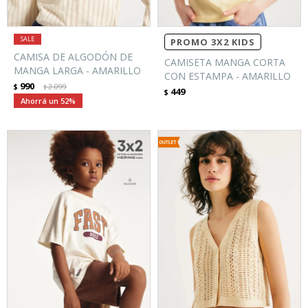
PROMO 3X2 KIDS
CAMISA DE ALGODÓN DE
CAMISETA MANGA CORTA
MANGA LARGA - AMARILLO
CON ESTAMPA - AMARILLO
990
$
2.099
$
449
$
52