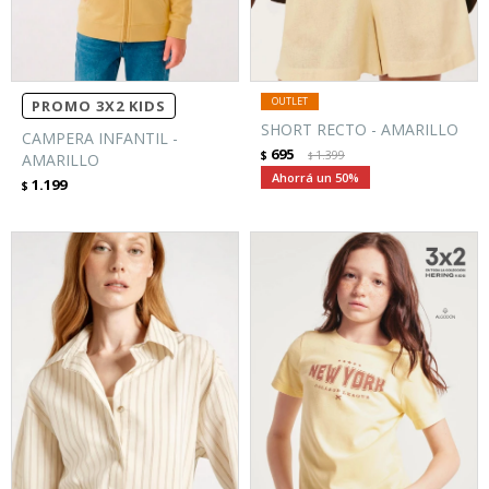
PROMO 3X2 KIDS
SHORT RECTO - AMARILLO
CAMPERA INFANTIL -
695
$
1.399
AMARILLO
$
50
1.199
$