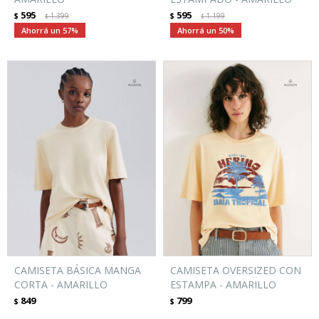
595
595
$
1.399
$
1.199
$
$
57
50
CAMISETA BÁSICA MANGA
CAMISETA OVERSIZED CON
CORTA - AMARILLO
ESTAMPA - AMARILLO
849
799
$
$