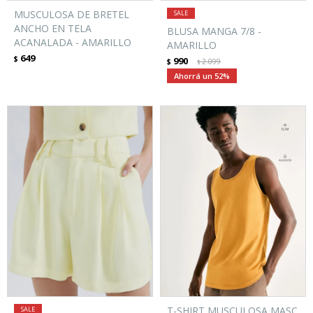
MUSCULOSA DE BRETEL
ANCHO EN TELA
BLUSA MANGA 7/8 -
ACANALADA - AMARILLO
AMARILLO
649
$
990
$
2.099
$
52
T-SHIRT MUSCULOSA MASC