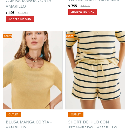
CAMISA MANGA CORTA -
795
AMARILLO
$
1.599
$
50
495
$
1.099
$
54
BLUSA MANGA CORTA -
SHORT DE HILO CON
AMARILLO
ESTAMPADO - AMARILLO