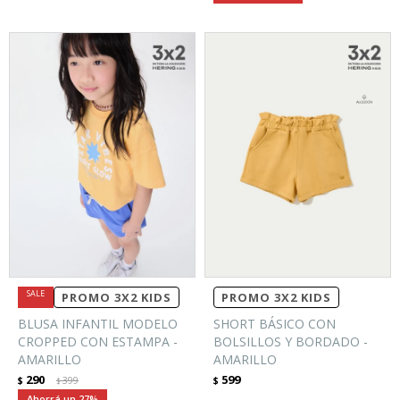
PROMO 3X2 KIDS
PROMO 3X2 KIDS
BLUSA INFANTIL MODELO
SHORT BÁSICO CON
CROPPED CON ESTAMPA -
BOLSILLOS Y BORDADO -
AMARILLO
AMARILLO
290
599
$
399
$
$
27