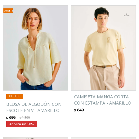
CAMISETA MANGA CORTA
CON ESTAMPA - AMARILLO
BLUSA DE ALGODÓN CON
649
ESCOTE EN V - AMARILLO
$
695
$
1.399
$
50