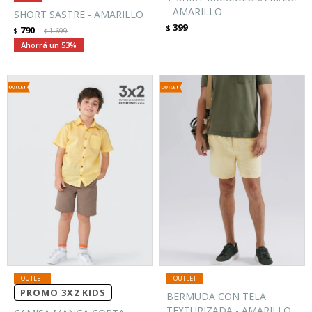
- AMARILLO
SHORT SASTRE - AMARILLO
399
$
790
$
1.699
$
53
PROMO 3X2 KIDS
BERMUDA CON TELA
TEXTURIZADA - AMARILLO