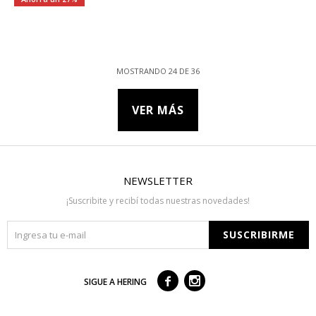
MOSTRANDO
24
DE
36
VER MÁS
NEWSLETTER
¡Suscribite y recibí todas nuestras novedades!
SUSCRIBIRME



SIGUE A HERING