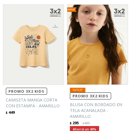
PROMO 3X2 KIDS
PROMO 3X2 KIDS
CAMISETA MANGA CORTA
BLUSA CON BORDADO EN
CON ESTAMPA - AMARILLO
TELA ACANALADA -
449
$
AMARILLO
295
$
499
$
40